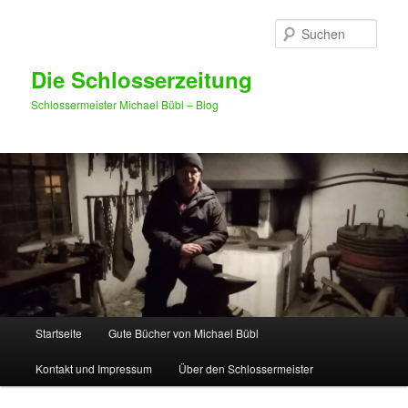
Such
Die Schlosserzeitung
Schlossermeister Michael Bübl – Blog
Hauptmenü
Startseite
Gute Bücher von Michael Bübl
Zum Inhalt wechseln
Zum sekundären Inhalt wechseln
Kontakt und Impressum
Über den Schlossermeister