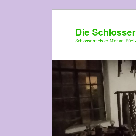
Die Schlosser
Schlossermeister Michael Bübl 