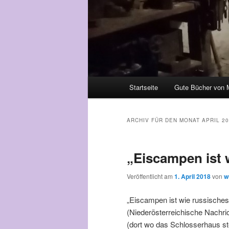
Hauptmenü
Startseite
Gute Bücher von 
Zum Inhalt wechseln
Zum sekundären Inhalt wec
ARCHIV FÜR DEN MONAT
APRIL 2
„Eiscampen ist 
Veröffentlicht am
1. April 2018
von
w
„Eiscampen ist wie russisches 
(Niederösterreichische Nachric
(dort wo das Schlosserhaus st