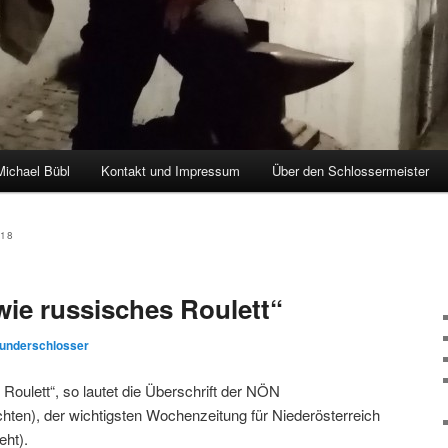
Michael Bübl
Kontakt und Impressum
Über den Schlossermeister
hseln
018
wie russisches Roulett“
underschlosser
Roulett“, so lautet die Überschrift der NÖN
hten), der wichtigsten Wochenzeitung für Niederösterreich
eht).