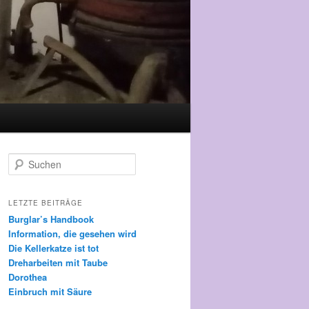
Suchen
LETZTE BEITRÄGE
Burglar’s Handbook
Information, die gesehen wird
Die Kellerkatze ist tot
Dreharbeiten mit Taube
Dorothea
Einbruch mit Säure