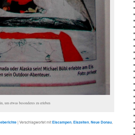
in, um etwas besonderes zu erleben
eberichte
|
Verschlagwortet mit
Eiscampen
,
Eiszelten
,
Neue Donau
,