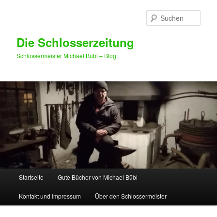
Such
Die Schlosserzeitung
Schlossermeister Michael Bübl – Blog
Hauptmenü
Startseite
Gute Bücher von Michael Bübl
Zum Inhalt wechseln
Zum sekundären Inhalt wechseln
Kontakt und Impressum
Über den Schlossermeister