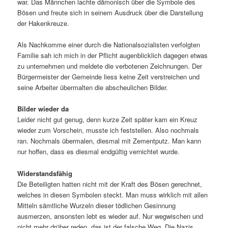
war. Das Männchen lachte dämonisch über die Symbole des
Bösen und freute sich in seinem Ausdruck über die Darstellung
der Hakenkreuze.
Als Nachkomme einer durch die Nationalsozialisten verfolgten
Familie sah ich mich in der Pflicht augenblicklich dagegen etwas
zu unternehmen und meldete die verbotenen Zeichnungen. Der
Bürgermeister der Gemeinde liess keine Zeit verstreichen und
seine Arbeiter übermalten die abscheulichen Bilder.
Bilder wieder da
Leider nicht gut genug, denn kurze Zeit später kam ein Kreuz
wieder zum Vorschein, musste ich feststellen. Also nochmals
ran. Nochmals übermalen, diesmal mit Zementputz. Man kann
nur hoffen, dass es diesmal endgültig vernichtet wurde.
Widerstandsfähig
Die Beteiligten hatten nicht mit der Kraft des Bösen gerechnet,
welches in diesen Symbolen steckt. Man muss wirklich mit allen
Mitteln sämtliche Wurzeln dieser tödlichen Gesinnung
ausmerzen, ansonsten lebt es wieder auf. Nur wegwischen und
nicht mehr drüber reden, das ist der falsche Weg. Die Nazis