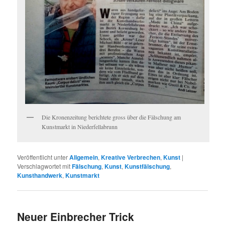
Die Kronenzeitung berichtete gross über die Fälschung am
Kunstmarkt in Niederfellabrunn
Veröffentlicht unter
Allgemein
,
Kreative Verbrechen
,
Kunst
|
Verschlagwortet mit
Fälschung
,
Kunst
,
Kunstfälschung
,
Kunsthandwerk
,
Kunstmarkt
Neuer Einbrecher Trick