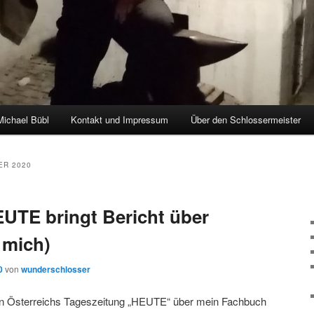
Michael Bübl
Kontakt und Impressum
Über den Schlossermeister
hseln
R 2020
UTE bringt Bericht über
 mich)
0
von
wunderschlosser
von Österreichs Tageszeitung „HEUTE“ über mein Fachbuch