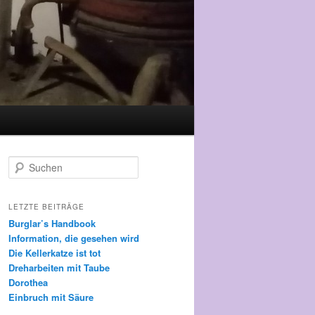
Suchen
LETZTE BEITRÄGE
Burglar’s Handbook
Information, die gesehen wird
Die Kellerkatze ist tot
Dreharbeiten mit Taube
Dorothea
Einbruch mit Säure