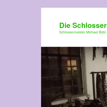
Die Schlosser
Schlossermeister Michael Bübl 