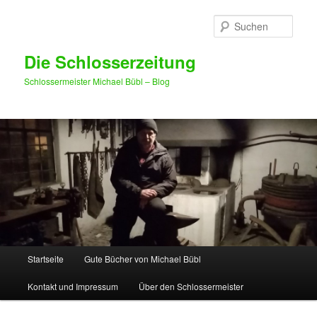
Such
Die Schlosserzeitung
Schlossermeister Michael Bübl – Blog
Hauptmenü
Startseite
Gute Bücher von Michael Bübl
Zum Inhalt wechseln
Zum sekundären Inhalt wechseln
Kontakt und Impressum
Über den Schlossermeister