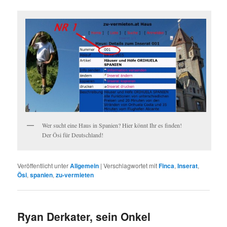
Wer sucht eine Haus in Spanien? Hier könnt Ihr es finden!
Der Ösi für Deutschland!
Veröffentlicht unter
Allgemein
|
Verschlagwortet mit
Finca
,
Inserat
,
Ösi
,
spanien
,
zu-vermieten
Ryan Derkater, sein Onkel