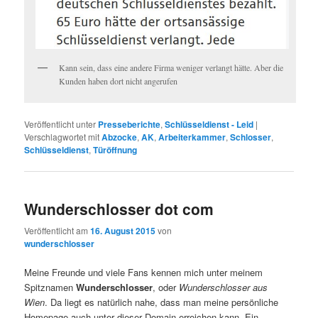
Kann sein, dass eine andere Firma weniger verlangt hätte. Aber die
Kunden haben dort nicht angerufen
Veröffentlicht unter
Presseberichte
,
Schlüsseldienst - Leid
|
Verschlagwortet mit
Abzocke
,
AK
,
Arbeiterkammer
,
Schlosser
,
Schlüsseldienst
,
Türöffnung
Wunderschlosser dot com
Veröffentlicht am
16. August 2015
von
wunderschlosser
Meine Freunde und viele Fans kennen mich unter meinem
Spitznamen
Wunderschlosser
, oder
Wunderschlosser aus
Wien
. Da liegt es natürlich nahe, dass man meine persönliche
Homepage auch unter dieser Domain erreichen kann. Ein