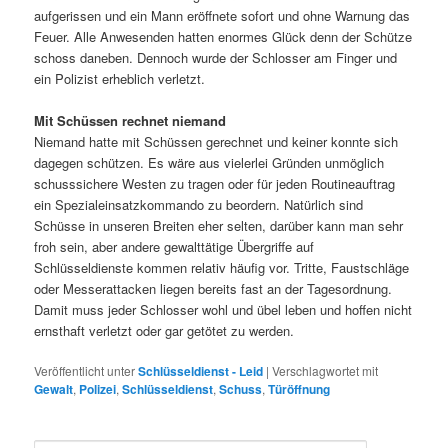
aufgerissen und ein Mann eröffnete sofort und ohne Warnung das
Feuer. Alle Anwesenden hatten enormes Glück denn der Schütze
schoss daneben. Dennoch wurde der Schlosser am Finger und
ein Polizist erheblich verletzt.
Mit Schüssen rechnet niemand
Niemand hatte mit Schüssen gerechnet und keiner konnte sich
dagegen schützen. Es wäre aus vielerlei Gründen unmöglich
schusssichere Westen zu tragen oder für jeden Routineauftrag
ein Spezialeinsatzkommando zu beordern. Natürlich sind
Schüsse in unseren Breiten eher selten, darüber kann man sehr
froh sein, aber andere gewalttätige Übergriffe auf
Schlüsseldienste kommen relativ häufig vor. Tritte, Faustschläge
oder Messerattacken liegen bereits fast an der Tagesordnung.
Damit muss jeder Schlosser wohl und übel leben und hoffen nicht
ernsthaft verletzt oder gar getötet zu werden.
Veröffentlicht unter
Schlüsseldienst - Leid
|
Verschlagwortet mit
Gewalt
,
Polizei
,
Schlüsseldienst
,
Schuss
,
Türöffnung