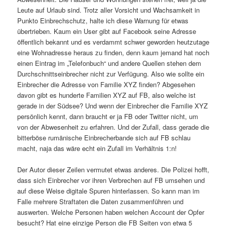
Leute auf Urlaub sind. Trotz aller Vorsicht und Wachsamkeit in
Punkto Einbrechschutz, halte ich diese Warnung für etwas
übertrieben. Kaum ein User gibt auf Facebook seine Adresse
öffentlich bekannt und es verdammt schwer geworden heutzutage
eine Wohnadresse heraus zu finden, denn kaum jemand hat noch
einen Eintrag im „Telefonbuch“ und andere Quellen stehen dem
Durchschnittseinbrecher nicht zur Verfügung. Also wie sollte ein
Einbrecher die Adresse von Familie XYZ finden? Abgesehen
davon gibt es hunderte Familien XYZ auf FB, also welche ist
gerade in der Südsee? Und wenn der Einbrecher die Familie XYZ
persönlich kennt, dann braucht er ja FB oder Twitter nicht, um
von der Abwesenheit zu erfahren. Und der Zufall, dass gerade die
bitterböse rumänische Einbrecherbande sich auf FB schlau
macht, naja das wäre echt ein Zufall im Verhältnis 1:n!
Der Autor dieser Zeilen vermutet etwas anderes. Die Polizei hofft,
dass sich Einbrecher vor ihren Verbrechen auf FB umsehen und
auf diese Weise digitale Spuren hinterlassen. So kann man im
Falle mehrere Straftaten die Daten zusammenführen und
auswerten. Welche Personen haben welchen Account der Opfer
besucht? Hat eine einzige Person die FB Seiten von etwa 5