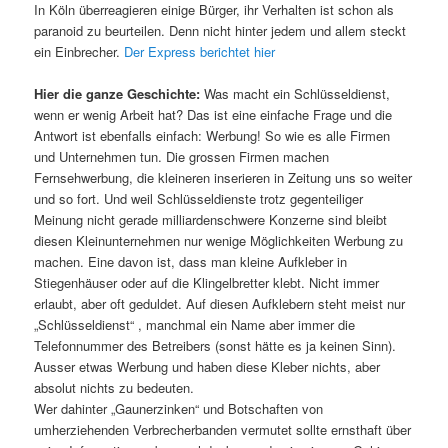
In Köln überreagieren einige Bürger, ihr Verhalten ist schon als
paranoid zu beurteilen. Denn nicht hinter jedem und allem steckt
ein Einbrecher.
Der Express berichtet hier
Hier die ganze Geschichte:
Was macht ein Schlüsseldienst,
wenn er wenig Arbeit hat? Das ist eine einfache Frage und die
Antwort ist ebenfalls einfach: Werbung! So wie es alle Firmen
und Unternehmen tun. Die grossen Firmen machen
Fernsehwerbung, die kleineren inserieren in Zeitung uns so weiter
und so fort. Und weil Schlüsseldienste trotz gegenteiliger
Meinung nicht gerade milliardenschwere Konzerne sind bleibt
diesen Kleinunternehmen nur wenige Möglichkeiten Werbung zu
machen. Eine davon ist, dass man kleine Aufkleber in
Stiegenhäuser oder auf die Klingelbretter klebt. Nicht immer
erlaubt, aber oft geduldet. Auf diesen Aufklebern steht meist nur
„Schlüsseldienst“ , manchmal ein Name aber immer die
Telefonnummer des Betreibers (sonst hätte es ja keinen Sinn).
Ausser etwas Werbung und haben diese Kleber nichts, aber
absolut nichts zu bedeuten.
Wer dahinter „Gaunerzinken“ und Botschaften von
umherziehenden Verbrecherbanden vermutet sollte ernsthaft über