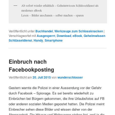
Ab sofort wieder erhältlich – Geheimwissen Schlüsseldienst als
modernes eBook
Lesen – Bilder anschauen – selber machen – sparen
Veröffentlicht unter
Buchhandel
,
Werkzeuge zum Schlossknacken
|
Verschlagwortet mit
Ausgesperrt
,
Download
,
eBook
,
Geheimwissen
Schlüsseldienst
,
Handy
,
Smartphone
Einbruch nach
Facebookposting
Veröffentlicht am
20. Juli 2015
von
wunderschlosser
Gestern warnte die Polizei in einer Aussendung vor der Gefahr
durch Facebook – Spionage. Es sei bereits wiederholt zu
Einbrüchen bei Bürgern gekommen, die ihre Urlaubsfotos auf FB
oder anderen sozialen Medien gepostet hatten. Die Polizei meint
Einbrecher sehen diese Bilder und wissen daher von der
Abwesenheit. Die Häuser und Wohnungen stehen frei, weil ja die