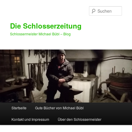
Such
Die Schlosserzeitung
Schlossermeister Michael Bübl – Blog
Hauptmenü
Startseite
Gute Bücher von Michael Bübl
Zum Inhalt wechseln
Zum sekundären Inhalt wechseln
Kontakt und Impressum
Über den Schlossermeister