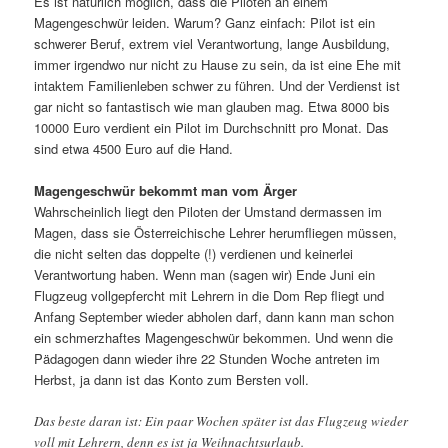
Es ist natürlich möglich, dass die Piloten an einem
Magengeschwür leiden. Warum? Ganz einfach: Pilot ist ein
schwerer Beruf, extrem viel Verantwortung, lange Ausbildung,
immer irgendwo nur nicht zu Hause zu sein, da ist eine Ehe mit
intaktem Familienleben schwer zu führen. Und der Verdienst ist
gar nicht so fantastisch wie man glauben mag. Etwa 8000 bis
10000 Euro verdient ein Pilot im Durchschnitt pro Monat. Das
sind etwa 4500 Euro auf die Hand.
Magengeschwür bekommt man vom Ärger
Wahrscheinlich liegt den Piloten der Umstand dermassen im
Magen, dass sie Österreichische Lehrer herumfliegen müssen,
die nicht selten das doppelte (!) verdienen und keinerlei
Verantwortung haben. Wenn man (sagen wir) Ende Juni ein
Flugzeug vollgepfercht mit Lehrern in die Dom Rep fliegt und
Anfang September wieder abholen darf, dann kann man schon
ein schmerzhaftes Magengeschwür bekommen. Und wenn die
Pädagogen dann wieder ihre 22 Stunden Woche antreten im
Herbst, ja dann ist das Konto zum Bersten voll.
Das beste daran ist: Ein paar Wochen später ist das Flugzeug wieder
voll mit Lehrern, denn es ist ja Weihnachtsurlaub.