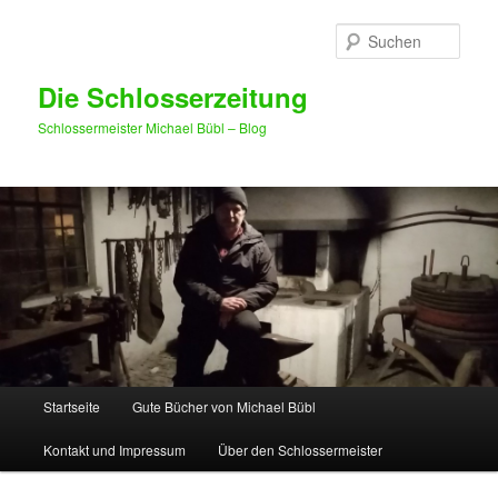
Such
Die Schlosserzeitung
Schlossermeister Michael Bübl – Blog
Hauptmenü
Startseite
Gute Bücher von Michael Bübl
Zum Inhalt wechseln
Zum sekundären Inhalt wechseln
Kontakt und Impressum
Über den Schlossermeister