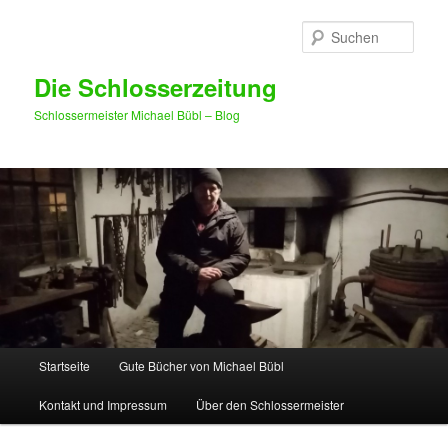
Such
Die Schlosserzeitung
Schlossermeister Michael Bübl – Blog
Hauptmenü
Startseite
Gute Bücher von Michael Bübl
Zum Inhalt wechseln
Zum sekundären Inhalt wechseln
Kontakt und Impressum
Über den Schlossermeister