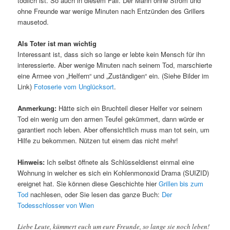
tödlich ist. So auch in diesem Fall. Der Mann ohne Strom und
ohne Freunde war wenige Minuten nach Entzünden des Grillers
mausetod.
Als Toter ist man wichtig
Interessant ist, dass sich so lange er lebte kein Mensch für ihn
interessierte. Aber wenige Minuten nach seinem Tod, marschierte
eine Armee von „Helfern“ und „Zuständigen“ ein. (Siehe Bilder im
Link)
Fotoserie vom Unglücksort
.
Anmerkung:
Hätte sich ein Bruchteil dieser Helfer vor seinem
Tod ein wenig um den armen Teufel gekümmert, dann würde er
garantiert noch leben. Aber offensichtlich muss man tot sein, um
Hilfe zu bekommen. Nützen tut einem das nicht mehr!
Hinweis:
Ich selbst öffnete als Schlüsseldienst einmal eine
Wohnung in welcher es sich ein Kohlenmonoxid Drama (SUIZID)
ereignet hat. Sie können diese Geschichte hier
Grillen bis zum
Tod
nachlesen, oder Sie lesen das ganze Buch:
Der
Todesschlosser von Wien
Liebe Leute, kümmert euch um eure Freunde, so lange sie noch leben!