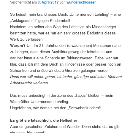
Veröffentlicht am
3. April 2017
von
wunderschlosser
So heisst mein brandneues Buch, „Untermensch Lehrling“ – eine
„Anklageschrift“ gegen Kinderarbeit.
Nachdem ich selber den Weg des Lehrlings als Minderjähriger
bestritten hatte, war es mir ein sehr grosses Bedürfnis dieses
Werk zu verfassen.
Warum?
Um im 21. Jahrhundert (erwachsenen) Menschen nahe
zu bringen, dass dieser Ausbildungsweg der falsche ist und
darüber hinaus eine Schande im Bildungswesen. Dabei war mir
klar, dass ich mit dem Buch an Hindernisse oder besser noch an
Schranken und unüberwindbare Grenzen gelangen werde.
Denn wer will schon gerne, einfache, günstige und leicht führbare
Arbeitskräfte verlieren.
Das muss unbedingt in der Zone des „Tabus“ bleiben – mein
Wachrüttler Untermensch Lehrling.
Ungefähr so, wie damals bei den „Schwabenkindern!“
Es gibt sie tatsächlich, die Hellseher
Aber es geschehen Zeichen und Wunder. Denn siehe da, es gibt
sie noch „Hellseher!“