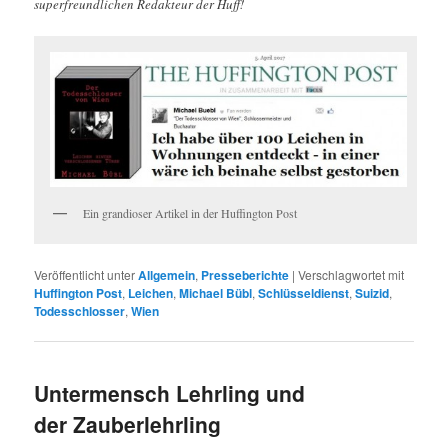
superfreundlichen Redakteur der Huff!
Ein grandioser Artikel in der Huffington Post
Veröffentlicht unter
Allgemein
,
Presseberichte
|
Verschlagwortet mit
Huffington Post
,
Leichen
,
Michael Bübl
,
Schlüsseldienst
,
Suizid
,
Todesschlosser
,
Wien
Untermensch Lehrling und
der Zauberlehrling