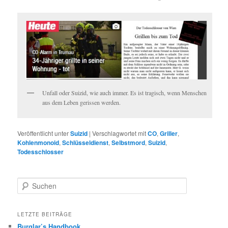
Unfall oder Suizid, wie auch immer. Es ist tragisch, wenn Menschen
aus dem Leben gerissen werden.
Veröffentlicht unter
Suizid
|
Verschlagwortet mit
CO
,
Griller
,
Kohlenmonoid
,
Schlüsseldienst
,
Selbstmord
,
Suizid
,
Todesschlosser
Suchen
LETZTE BEITRÄGE
Burglar’s Handbook