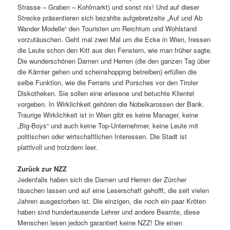
Strasse – Graben – Kohlmarkt) und sonst nix! Und auf dieser
Strecke präsentieren sich bezahlte aufgebretzelte „Auf und Ab
Wander Modelle“ den Touristen um Reichtum und Wohlstand
vorzutäuschen. Geht mal zwei Mal um die Ecke in Wien, fressen
die Leute schon den Kitt aus den Fenstern, wie man früher sagte.
Die wunderschönen Damen und Herren (die den ganzen Tag über
die Kärnter gehen und scheinshopping betreiben) erfüllen die
selbe Funktion, wie die Ferraris und Porsches vor den Tiroler
Diskotheken. Sie sollen eine erlesene und betuchte Klientel
vorgeben. In Wirklichkeit gehören die Nobelkarossen der Bank.
Traurige Wirklichkeit ist in Wien gibt es keine Manager, keine
„Big-Boys“ und auch keine Top-Unternehmer, keine Leute mit
politischen oder wirtschaftlichen Interessen. Die Stadt ist
plattlvoll und trotzdem leer.
Zurück zur NZZ
Jedenfalls haben sich die Damen und Herren der Zürcher
täuschen lassen und auf eine Leserschaft gehofft, die seit vielen
Jahren ausgestorben ist. Die einzigen, die noch ein paar Kröten
haben sind hundertausende Lehrer und andere Beamte, diese
Menschen lesen jedoch garantiert keine NZZ! Die einen