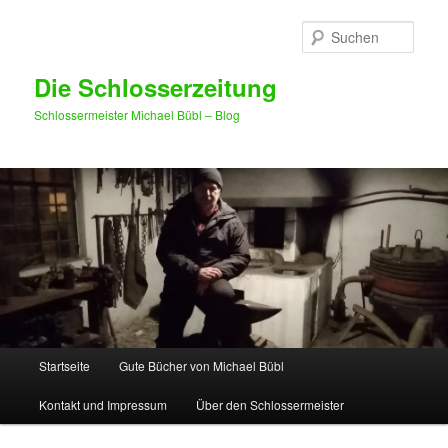
Such
Die Schlosserzeitung
Schlossermeister Michael Bübl – Blog
Hauptmenü
Startseite
Gute Bücher von Michael Bübl
Zum Inhalt wechseln
Zum sekundären Inhalt wechseln
Kontakt und Impressum
Über den Schlossermeister