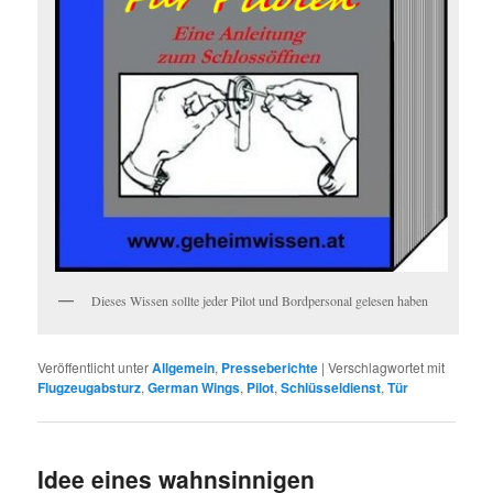
Dieses Wissen sollte jeder Pilot und Bordpersonal gelesen haben
Veröffentlicht unter
Allgemein
,
Presseberichte
|
Verschlagwortet mit
Flugzeugabsturz
,
German Wings
,
Pilot
,
Schlüsseldienst
,
Tür
Idee eines wahnsinnigen