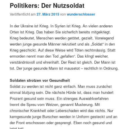
Politikers: Der Nutzsoldat
Veröffentlicht am
27. März 2015
von
wunderschlosser
In der Ukraine ist Krieg. In Syrien ist Krieg. An vielen anderen
Orten ist Krieg. Das haben Sie sicherlich bereits mitgekriegt.
Krieg bedeutet, Menschen werden getötet, gezielt. Vorwiegend
werden junge gesunde Männer rekrutiert und als „Soldat“ in den
Krieg geschickt. Auf diese Weise wird Töten rechtmässig. Statt
ermorden nennt man den Tod „gefallen“. Das klingt weicher,
verständnisvoll und ehrenhaft. Der Rest ist gleich. Der Mann ist
tot. Der junge gesunde Mann ist mausetot – rechtlich in Ordnung.
Soldaten strotzen vor Gesundheit
Soldat zu werden ist nicht ganz einfach. Man muss zunächst
einmal blutjung sein. Die nächste Hürde ist, dass man hundert
Prozent gesund sein muss. Ein strenges Auswahlverfahren
trennt die Spreu vom Weizen, genannt Musterung. Mit
chronischer Krankheit oder Leberschaden wird das nichts. Nur
kerngesunde junge Burschen werden in Uniform gesteckt und an
der Front erschossen oder gesprengt. Eben noch gesund und
jetzt tot!