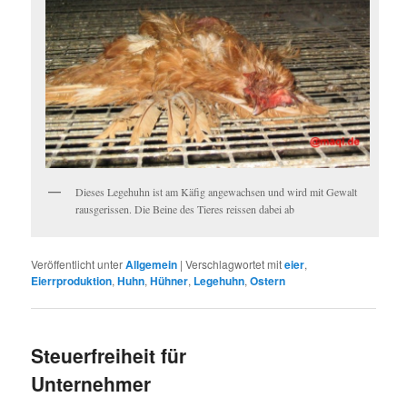
Dieses Legehuhn ist am Käfig angewachsen und wird mit Gewalt
rausgerissen. Die Beine des Tieres reissen dabei ab
Veröffentlicht unter
Allgemein
|
Verschlagwortet mit
eier
,
Eierrproduktion
,
Huhn
,
Hühner
,
Legehuhn
,
Ostern
Steuerfreiheit für
Unternehmer