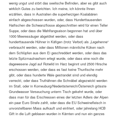
wenig ungut und stört das seelische Befinden, aber es gibt auch
wirklich Gutes zu berichten. Ich meine, ich könnte Ihnen
erzählen, dass in Australien die superherzigen Koalabären
einfach abgeschossen wurden, oder, dass Hunderttausenden
Haifischen die Schwanzflosse abgeschnitten wird für einen Teller
Suppe, oder dass die Wahlfangsaison begonnen hat und über
1000 Meeressäuger abgetötet werden, oder dass
hunderttausende Hühner in Käfigen (trotz Verbot) als „Legehenne“
verbraucht werden, oder dass Millionen männliche Küken nach
dem Schlüpfen aus dem Ei geschreddert werden, oder dass das
letzte Spitzmaulnashorn erlegt wurde, oder dass eine noch die
dagewesene Jagd auf Rotwild im Harz beginnt und 2500 Hirsche
erschossen werden, oder dass es fast keine Thunfische mehr
gibt, oder dass hunderte Wale gestrandet sind und elendig
verreckt, oder dass Truthähnen die Schnäbel abgezwickt werden
im Stall, oder in Korneuburg/Niederösterreich/Österreich grösste
Grundwasser Verseuchung unterm Tisch gekehrt wurde, oder
dass man für das Erschiessen eines der letzten Adlers der Alpen
ein paar Euro Strafe zahlt, oder dass die EU Schweinefleisch in
unvorstellbaren Mass aufkauft und einfriert, oder jahrelang HCB
Gift in die Luft geblasen wurden in Kärnten und nun ein ganzes