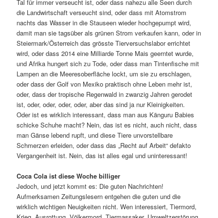
Tal für immer verseucht ist, oder dass nahezu alle Seen durch
die Landwirtschaft verseucht sind, oder dass mit Atomstrom
nachts das Wasser in die Stauseen wieder hochgepumpt wird,
damit man sie tagsüber als grünen Strom verkaufen kann, oder in
Steiermark/Österreich das grösste Tierversuchslabor errichtet
wird, oder dass 2014 eine Milliarde Tonne Mais geerntet wurde,
und Afrika hungert sich zu Tode, oder dass man Tintenfische mit
Lampen an die Meeresoberfläche lockt, um sie zu erschlagen,
oder dass der Golf von Mexiko praktisch ohne Leben mehr ist,
oder, dass der tropische Regenwald in zwanzig Jahren gerodet
ist, oder, oder, oder, oder, aber das sind ja nur Kleinigkeiten.
Oder ist es wirklich interessant, dass man aus Känguru Babies
schicke Schuhe macht? Nein, das ist es nicht, auch nicht, dass
man Gänse lebend rupft, und diese Tiere unvorstellbare
Schmerzen erleiden, oder dass das „Recht auf Arbeit“ defakto
Vergangenheit ist. Nein, das ist alles egal und uninteressant!
Coca Cola ist diese Woche billiger
Jedoch, und jetzt kommt es: Die guten Nachrichten!
Aufmerksamen Zeitungslesern entgehen die guten und die
wirklich wichtigen Neuigkeiten nicht. Wen interessiert, Tiermord,
Krieg, Ausrottung, Völkermord, Tiermassaker, Umweltzerstörung