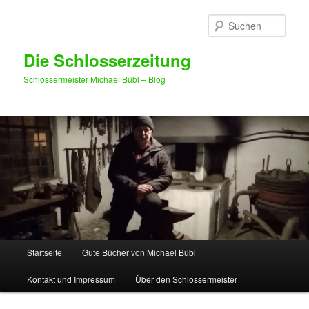
Such
Die Schlosserzeitung
Schlossermeister Michael Bübl – Blog
Hauptmenü
Startseite
Gute Bücher von Michael Bübl
Zum Inhalt wechseln
Zum sekundären Inhalt wechseln
Kontakt und Impressum
Über den Schlossermeister