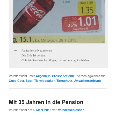
Fantastische Neuigkeiten
Die Erde ist gerettet
Cola ist diese Woche billiger, da kann man gut schlafen
Veröffentlicht unter
Allgemein
,
Presseberichte
|
Verschlagwortet mit
Coca Cola
,
Spar
,
Tiermassaker
,
Tierschutz
,
Umweltzerstörung
Mit 35 Jahren in die Pension
Veröffentlicht am
5. März 2015
von
wunderschlosser