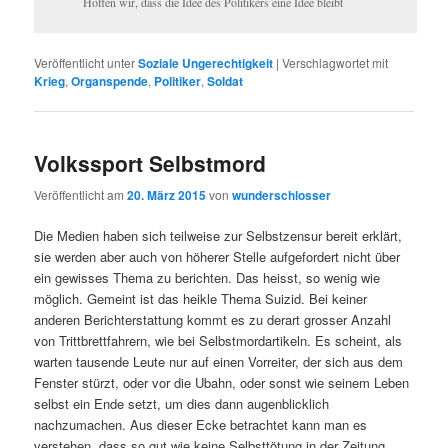
Hoffen wir, dass die Idee des Politikers eine Idee bleibt
Veröffentlicht unter
Soziale Ungerechtigkeit
|
Verschlagwortet mit
Krieg
,
Organspende
,
Politiker
,
Soldat
Volkssport Selbstmord
Veröffentlicht am
20. März 2015
von
wunderschlosser
Die Medien haben sich teilweise zur Selbstzensur bereit erklärt,
sie werden aber auch von höherer Stelle aufgefordert nicht über
ein gewisses Thema zu berichten. Das heisst, so wenig wie
möglich. Gemeint ist das heikle Thema Suizid. Bei keiner
anderen Berichterstattung kommt es zu derart grosser Anzahl
von Trittbrettfahrern, wie bei Selbstmordartikeln. Es scheint, als
warten tausende Leute nur auf einen Vorreiter, der sich aus dem
Fenster stürzt, oder vor die Ubahn, oder sonst wie seinem Leben
selbst ein Ende setzt, um dies dann augenblicklich
nachzumachen. Aus dieser Ecke betrachtet kann man es
verstehen, dass so gut wie keine Selbsttötung in der Zeitung