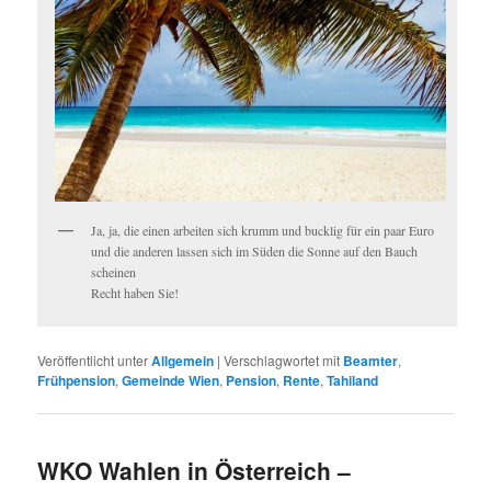
Ja, ja, die einen arbeiten sich krumm und bucklig für ein paar Euro
und die anderen lassen sich im Süden die Sonne auf den Bauch
scheinen
Recht haben Sie!
Veröffentlicht unter
Allgemein
|
Verschlagwortet mit
Beamter
,
Frühpension
,
Gemeinde Wien
,
Pension
,
Rente
,
Tahiland
WKO Wahlen in Österreich –