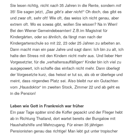
Sie lesen richtig, nicht
nach
35 Jahren in die Rente, sondern
mit
35! Sie sagen jetzt, „
Das gibt’s aber nicht!
“ Oh doch, das gibt es
und zwar oft, sehr oft! Wie oft, das weiss ich nicht genau, aber
extrem oft. Wo es sowas gibt, wollen Sie wissen? Na in Wien!
Bei den Wiener Gemeindebeamten! Z.B.im Magistrat für
Kindergärten, oder so ähnlich, da fängt man nach der
Kindergartenschule so mit 22, 23 oder 25 Jahren zu arbeiten an.
Dann macht man ein paar Jahre und sagt dann: Ich bin zu alt, ich
halte den Stress mit den Kindern nicht mehr aus. Und lieber Herr
Vorgesetzter, für die „verhaltensauffälligen“ Kinder bin ich viel zu
ausgepowert, ich schaffe das einfach nicht mehr. Dann überlegt
der Vorgesetzte kurz, das heisst er tut so, als ob er überlege und
meint, dass nirgendwo Platz sei. Also bleibt nur ein Gutachten
vom „Hausdoktor“ im zweiten Stock, Zimmer 22 und ab geht es
in die Pension!
Leben wie Gott in Frankreich war früher
Ein paar Tage später sind die Koffer gepackt und der Flieger hebt
ab in Richtung Thailand, dort wartet bereits der Bungalow mit
Haushaltshilfe und Mehrzugang. Für einen 35 jährigen
Pensionisten genau das richtige! Man lebt gut unter tropischer