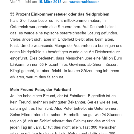
Veröffentlicht am
15. März 2015
von
wunderschlosser
55 Prozent Einkommenssteuer oder das Neidproblem
Falls Sie, lieber Leser es nicht mitbekommen haben, in
Österreich war gerade eine Steuerreform. Auf Deutsch heisst
das, es wurde eine typische österreichische Lösung gefunden.
Vieles ändert sich, aber im Endeffekt bleibt alles beim alten.
Fast. Um die wachsende Menge der Verarmten zu beruhigen und
deren Neidgefühle zu besänftigen wurde eine Art Reichensteuer
eingeführt. Dies bedeutet, dass Menschen über eine Million Euro
Einkommen nun 55 Prozent ihres Gewinnes abführen müssen.
Klingt gerecht, ist aber töricht. In kurzen Sätzen mag ich Ihnen
erklären, warum dies falsch ist.
Mein Freund Peter, der Fabrikant
Ja, ich habe einen Freund, der ist Fabrikant. Eigentlich ist es
kein Freund, mehr ein sehr guter Bekannter. Sei es wie es sei,
darum geht es hier nicht. Also Peter betreibt ein Unternehmen.
Seine Eltern taten dies schon. Er arbeitet so gut wie 24 Stunden
täglich (Auch im Schlaf arbeitet das Gehirn) und das wirklich
jeden Tag im Jahr. Er tut dies nicht allein, fast 300 Menschen
arbeiten mit ihm in dieser Fabrik. Peter sorgt dafür, dass 300