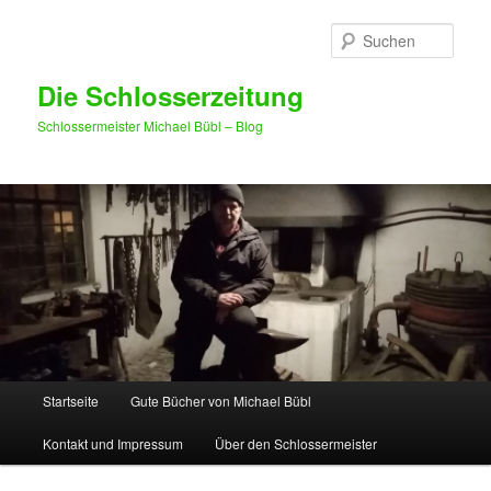
Such
Die Schlosserzeitung
Schlossermeister Michael Bübl – Blog
Hauptmenü
Startseite
Gute Bücher von Michael Bübl
Zum Inhalt wechseln
Zum sekundären Inhalt wechseln
Kontakt und Impressum
Über den Schlossermeister