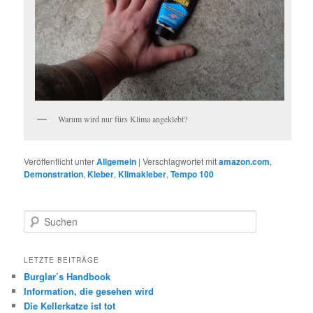
Warum wird nur fürs Klima angeklebt?
Veröffentlicht unter
Allgemein
|
Verschlagwortet mit
amazon.com
,
Demonstration
,
Kleber
,
Klimakleber
,
Tempo 100
Suchen
LETZTE BEITRÄGE
Burglar’s Handbook
Information, die gesehen wird
Die Kellerkatze ist tot