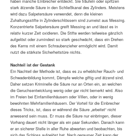
haben manche Einbrecher entdeckt. Sie träufeln oder spritzen
stark ätzende Säure in den Schließkanal des Zylinders. Meistens
wird dazu Salpetersäure verwendet, denn die kleinen
Zuhaltungsstifte in Zylinderschlössern sind zumeist aus Messing.
Konzentrierte Salpetersäure greift Messing an und lässt es in
relativ kurzer Zeit oxidieren. Die Stifte werden teilweise gänzlich
aufgelöst oder zumindest so stark geschwächt, dass ein Drehen
des Kerns mit einem Schraubenzieher ermöglicht wird. Damit
nutzt die stärkste Sicherheitstüre nichts.
Nachteil ist der Gestank
Ein Nachteil der Methode ist, dass es zu erheblicher Rauch- und
Schwadenbildung kommt, Dämpfe welche giftig und ätzend sind.
Daher setzen Kriminelle die Säure nur an Orten ein, an welchen
die Geruchsentwicklung wenig oder gar nicht bemerkt wird. Also
im Freien bei Einfamilienhäusern oder Villen, oder in wenig
bewohnten Mehrfamilienhäusern. Der Vorteil für die Einbrecher
dieses Tricks, ist, dass er während die Säure „arbeitet“ nicht
anwesend sein muss. Er muss die Säure nur einbringen, dieser
Vorhang dauert nicht länger als ein paar Sekunden. Danach kann
er an sicherer Stelle in aller Ruhe abwarten und beobachten, bis
sich das Schloss aufgelöst hat. Nach geraumer Zeit kann der