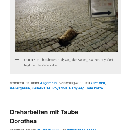
Genau vorm berühmten Radyweg, der Kellergasse von Poysdorf
liegt die tote Kellerkatze
Veröffentlicht unter
Allgemein
|
Verschlagwortet mit
Gstetten
,
Kellergasse
,
Kellerkatze
,
Poysdorf
,
Radyweg
,
Tote katze
Dreharbeiten mit Taube
Dorothea
Veröffentlicht am
21. März 2026
von
wunderschlosser