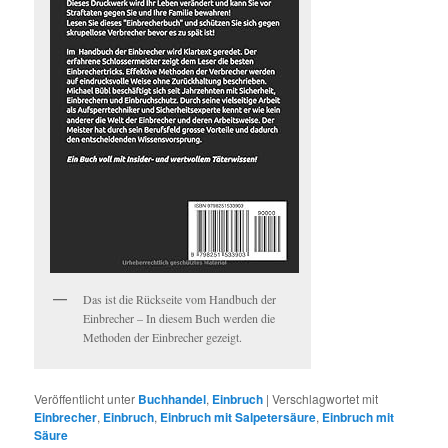
Das ist die Rückseite vom Handbuch der
Einbrecher – In diesem Buch werden die
Methoden der Einbrecher gezeigt.
Veröffentlicht unter
Buchhandel
,
Einbruch
|
Verschlagwortet mit
Einbrecher
,
Einbruch
,
Einbruch mit Salpetersäure
,
Einbruch mit
Säure