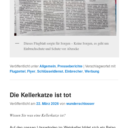
Dieses Flugblatt sorgte für Sorgen – Keine Sorgen, es geht um
Einbruchschutz und Schutz vor Abzocke
Veröffentlicht unter
Allgemein
,
Presseberichte
|
Verschlagwortet mit
Flugzettel
,
Flyer
,
Schlüsseldienst. Einbrecher
,
Werbung
Die Kellerkatze ist tot
Veröffentlicht am
22. März 2026
von
wunderschlosser
Wissen Sie was eine Kellerkatze ist?
Auf den nassen Lösswänden im Weinkeller bildet sich ein Belag,