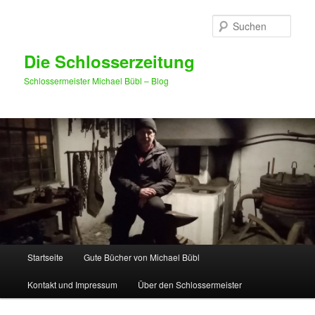
Such
Die Schlosserzeitung
Schlossermeister Michael Bübl – Blog
Hauptmenü
Startseite
Gute Bücher von Michael Bübl
Zum Inhalt wechseln
Zum sekundären Inhalt wechseln
Kontakt und Impressum
Über den Schlossermeister