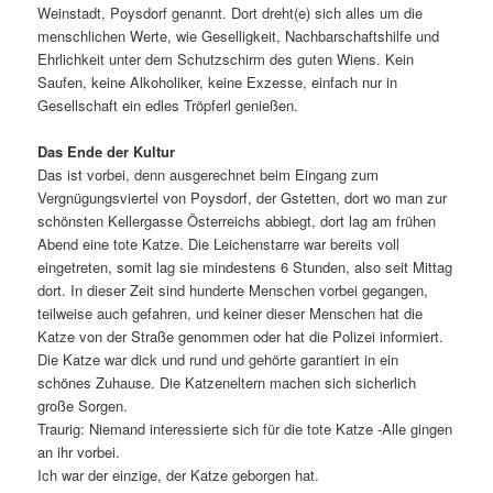
Weinstadt, Poysdorf genannt. Dort dreht(e) sich alles um die
menschlichen Werte, wie Geselligkeit, Nachbarschaftshilfe und
Ehrlichkeit unter dem Schutzschirm des guten Wiens. Kein
Saufen, keine Alkoholiker, keine Exzesse, einfach nur in
Gesellschaft ein edles Tröpferl genießen.
Das Ende der Kultur
Das ist vorbei, denn ausgerechnet beim Eingang zum
Vergnügungsviertel von Poysdorf, der Gstetten, dort wo man zur
schönsten Kellergasse Österreichs abbiegt, dort lag am frühen
Abend eine tote Katze. Die Leichenstarre war bereits voll
eingetreten, somit lag sie mindestens 6 Stunden, also seit Mittag
dort. In dieser Zeit sind hunderte Menschen vorbei gegangen,
teilweise auch gefahren, und keiner dieser Menschen hat die
Katze von der Straße genommen oder hat die Polizei informiert.
Die Katze war dick und rund und gehörte garantiert in ein
schönes Zuhause. Die Katzeneltern machen sich sicherlich
große Sorgen.
Traurig: Niemand interessierte sich für die tote Katze -Alle gingen
an ihr vorbei.
Ich war der einzige, der Katze geborgen hat.