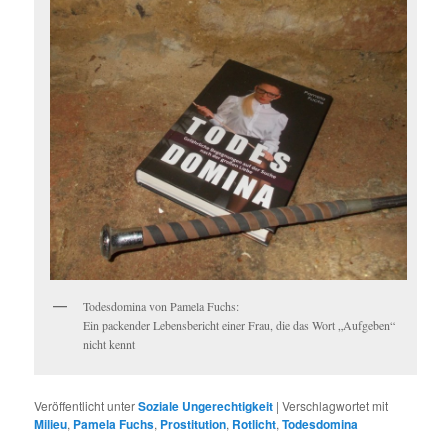
Todesdomina von Pamela Fuchs:
Ein packender Lebensbericht einer Frau, die das Wort „Aufgeben“
nicht kennt
Veröffentlicht unter
Soziale Ungerechtigkeit
|
Verschlagwortet mit
Milieu
,
Pamela Fuchs
,
Prostitution
,
Rotlicht
,
Todesdomina