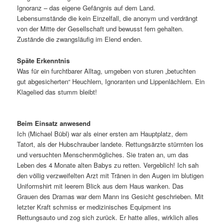
Ignoranz – das eigene Gefängnis auf dem Land.
Lebensumstände die kein Einzelfall, die anonym und verdrängt
von der Mitte der Gesellschaft und bewusst fern gehalten.
Zustände die zwangsläufig im Elend enden.
Späte Erkenntnis
Was für ein furchtbarer Alltag, umgeben von sturen „betuchten
gut abgesicherten“ Heuchlern, Ignoranten und Lippenlächlern. Ein
Klagelied das stumm bleibt!
Beim Einsatz anwesend
Ich (Michael Bübl) war als einer ersten am Hauptplatz, dem
Tatort, als der Hubschrauber landete. Rettungsärzte stürmten los
und versuchten Menschenmögliches. Sie traten an, um das
Leben des 4 Monate alten Babys zu retten. Vergeblich! Ich sah
den völlig verzweifelten Arzt mit Tränen in den Augen im blutigen
Uniformshirt mit leerem Blick aus dem Haus wanken. Das
Grauen des Dramas war dem Mann ins Gesicht geschrieben. Mit
letzter Kraft schmiss er medizinisches Equipment ins
Rettungsauto und zog sich zurück. Er hatte alles, wirklich alles