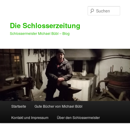
Such
Die Schlosserzeitung
Schlossermeister Michael Bübl – Blog
Hauptmenü
Startseite
Gute Bücher von Michael Bübl
Zum Inhalt wechseln
Zum sekundären Inhalt wechseln
Kontakt und Impressum
Über den Schlossermeister