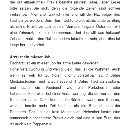
der gut eingeführten Praxis beinahe prügeln. Aber, lieber Leser
bitte setzen Sie sich, denn die folgende Zeilen sind schwer
verkraftbar. Niemand, wirklich niemand will der Nachfolger des
Facharztes werden. Dem Herrn Doktor bleibt nichts anderes übrig
als seine Praxis zu schliessen. Niemand in ganz Österreich will
eine Zahnarztpraxis (!) übernehmen. Und das will was heissen!
Zahnarzt hat(te) den Ruf besonders lukrativ zu sein, aber dies ist
lange her und vorbei.
Arzt ist ein mieser Job
Facharzt ist ein mieser Job für arme Leute geworden.
Hohe Verantwortung und wenig Geld, das ist die Wahrheit, auch
wenn es weh tut zu hören und unvorstellbar ist. 7 Jahre
Medizinstudium und anschliessend 4 Jahre Facharztstudium,
und dann ein Verdienst wie ein Parksherriff oder
Fahrscheinkontrollor, bei einer Verantwortung, die schwer auf den
Schultern lastet. Dazu kommt der Bürokratiewahn des Staates,
welcher bereits mehr Zeit benötigt als die Behandlungen der
Patienten. Das tut sich kein Mensch an. Nebenbei kostet eine
puritanisch eingerichtete Praxis gleich mal eine Million Euro, das
ist auch kein Pappenstiel.