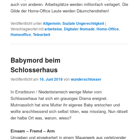
auch von anderen. Arbeitsplätze werden millionfach verlagert. Die
Gilde der Home-Office Leute werden Däumchendrehen!
Veröffentlicht unter
Allgemein
,
Soziale Ungerechtigkeit
|
Verschlagwortet mit
arbeitslos
,
Digitaler Nomade
,
Home-Office
,
Homeoffice
,
Telearbeit
Babymord beim
Schlosserhaus
Veröffentlicht am
16. Juni 2018
von
wunderschlosser
In Ernstbrunn / Niederösterreich wenige Meter vom
Schlosserhaus hat sich ein grausiges Drama ereignet.
Mutmasslich hat eine Mutter ihr eigenes Baby erstochen und
wollte anschliessend sich selbst töten, was misslang. Nun rätselt
der halbe Ort was, warum, wieso?
Einsam – Fremd – Arm
Umgeben und eingekertert in einem Mauerwerk aus verletzender