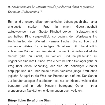
Wir bedanken uns bei Literaturtest.de für das von Ihnen zugesandte
Exemplar „Todesdomina“!
Es ist die unvorstellbar schreckliche Lebensgeschichte einer
unglaublich starken Frau. In einem Gewalthaushalt
aufgewachsen, von frühester Kindheit sexuell missbraucht und
als halbes Kind vergewaltigt, so beginnt der Werdegang ins
Rotlichtmilieu der Wienerin Pamela Fuchs. Sie schildert auf
warnende Weise ihr ständiges Scheitern mit charakterlich
schlechten Männern an dem sie sich ohne Schönreden selbst die
Schuld gibt. Zu unreif, zu verliebt, und hauptsächlich zu
ungebildet sind ihre Gründe. Von einem brutalen Schläger geht ihr
Weg über einen Schönling, der sich als schäbiger Zuhälter
entpuppt und die über beide Ohren verliebte junge Frau ohne
jegliche Skrupel in die Welt der Prostitution einführt. Der Schritt
zur berufsmässigen Sexarbeiterin ist nur ein kleiner, welche das
benutzte und in jeder Hinsicht betrogene Opfer in ihrer
grenzenlosen Naivität ohne Hemmungen auch vollzieht.
Bürgerlicher Beruf ohne Sinn