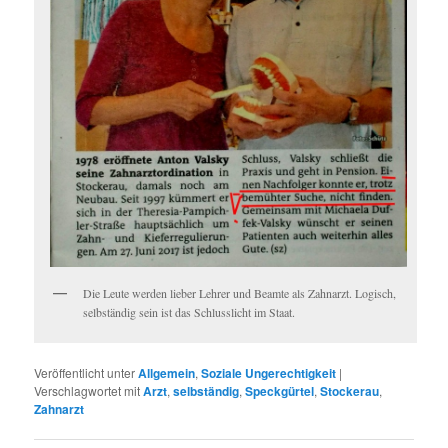
Die Leute werden lieber Lehrer und Beamte als Zahnarzt. Logisch,
selbständig sein ist das Schlusslicht im Staat.
Veröffentlicht unter
Allgemein
,
Soziale Ungerechtigkeit
|
Verschlagwortet mit
Arzt
,
selbständig
,
Speckgürtel
,
Stockerau
,
Zahnarzt