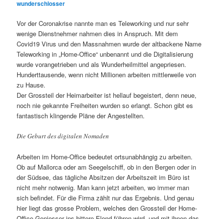
wunderschlosser
Vor der Coronakrise nannte man es Teleworking und nur sehr
wenige Dienstnehmer nahmen dies in Anspruch. Mit dem
Covid19 Virus und den Massnahmen wurde der altbackene Name
Teleworking in „Home-Office“ unbenannt und die Digitalisierung
wurde vorangetrieben und als Wunderheilmittel angepriesen.
Hunderttausende, wenn nicht Millionen arbeiten mittlerweile von
zu Hause.
Der Grossteil der Heimarbeiter ist hellauf begeistert, denn neue,
noch nie gekannte Freiheiten wurden so erlangt. Schon gibt es
fantastisch klingende Pläne der Angestellten.
Die Geburt des digitalen Nomaden
Arbeiten im Home-Office bedeutet ortsunabhängig zu arbeiten.
Ob auf Mallorca oder am Seegelschiff, ob in den Bergen oder in
der Südsee, das tägliche Absitzen der Arbeitszeit im Büro ist
nicht mehr notwenig. Man kann jetzt arbeiten, wo immer man
sich befindet. Für die Firma zählt nur das Ergebnis. Und genau
hier liegt das grosse Problem, welches den Grossteil der Home-
Office Geniesser ins bittere Elend führen wird, und mit ihnen das