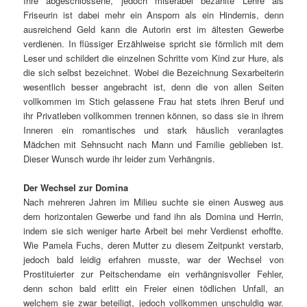
Ihre abgeschlossene, jedoch miserabel bezahlte Lehre als
Friseurin ist dabei mehr ein Ansporn als ein Hindernis, denn
ausreichend Geld kann die Autorin erst im ältesten Gewerbe
verdienen. In flüssiger Erzählweise spricht sie förmlich mit dem
Leser und schildert die einzelnen Schritte vom Kind zur Hure, als
die sich selbst bezeichnet. Wobei die Bezeichnung Sexarbeiterin
wesentlich besser angebracht ist, denn die von allen Seiten
vollkommen im Stich gelassene Frau hat stets ihren Beruf und
ihr Privatleben vollkommen trennen können, so dass sie in ihrem
Inneren ein romantisches und stark häuslich veranlagtes
Mädchen mit Sehnsucht nach Mann und Familie geblieben ist.
Dieser Wunsch wurde ihr leider zum Verhängnis.
Der Wechsel zur Domina
Nach mehreren Jahren im Milieu suchte sie einen Ausweg aus
dem horizontalen Gewerbe und fand ihn als Domina und Herrin,
indem sie sich weniger harte Arbeit bei mehr Verdienst erhoffte.
Wie Pamela Fuchs, deren Mutter zu diesem Zeitpunkt verstarb,
jedoch bald leidig erfahren musste, war der Wechsel von
Prostituierter zur Peitschendame ein verhängnisvoller Fehler,
denn schon bald erlitt ein Freier einen tödlichen Unfall, an
welchem sie zwar beteiligt, jedoch vollkommen unschuldig war.