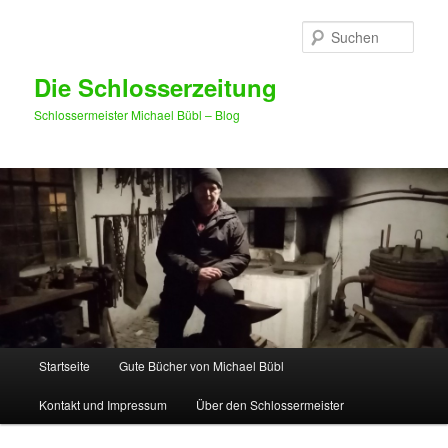
Such
Die Schlosserzeitung
Schlossermeister Michael Bübl – Blog
Hauptmenü
Startseite
Gute Bücher von Michael Bübl
Zum Inhalt wechseln
Zum sekundären Inhalt wechseln
Kontakt und Impressum
Über den Schlossermeister