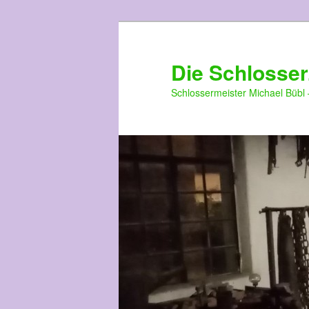
Die Schlosser
Schlossermeister Michael Bübl 