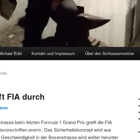
Michael Bübl
Kontakt und Impressum
Über den Schlossermeister
hseln
TONE
ft FIA durch
dmin
rasse beim letzten Formula 1 Grand Prix greift die FIA
itsvorschriften enorm. Das Sicherheitskonzept wird aus
 Geschwindigkeit in der Boxenstrasse wird weiter herunter