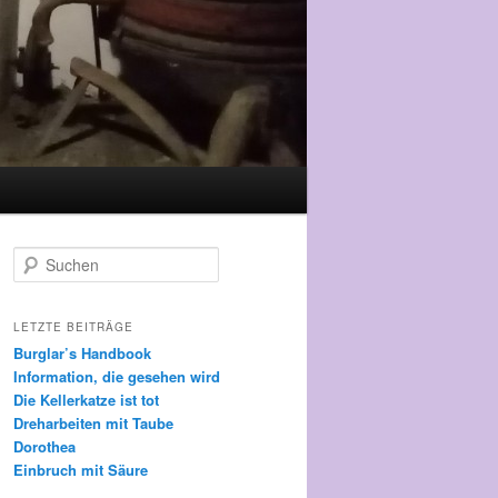
Suchen
LETZTE BEITRÄGE
Burglar’s Handbook
Information, die gesehen wird
Die Kellerkatze ist tot
Dreharbeiten mit Taube
Dorothea
Einbruch mit Säure