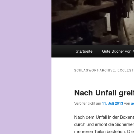
Hauptmenü
Startseite
Gute Bücher von 
Zum Inhalt wechseln
Zum sekundären Inhalt wec
SCHLAGWORT-ARCHIVE:
ECCLES
Nach Unfall grei
Veröffentlicht am
11. Juli 2013
von
a
Nach dem Unfall in der Boxenst
durch und erhöht die Sicherhe
mehreren Teilen bestehen. Die