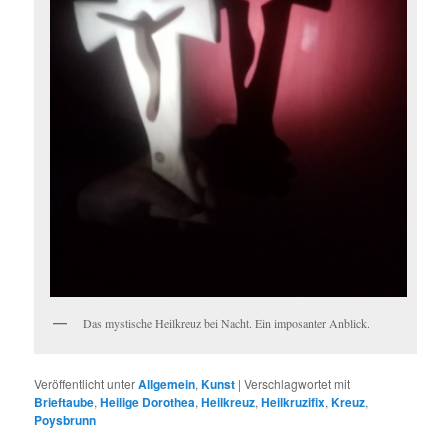
Das mystische Heilkreuz bei Nacht. Ein imposanter Anblick.
Veröffentlicht unter
Allgemein
,
Kunst
|
Verschlagwortet mit
Brieftaube
,
Heilige Dorothea
,
Heilkreuz
,
Heilkruzifix
,
Kreuz
,
Poysbrunn