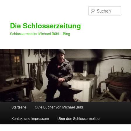
Such
Die Schlosserzeitung
Schlossermeister Michael Bübl – Blog
Hauptmenü
Startseite
Gute Bücher von Michael Bübl
Zum Inhalt wechseln
Zum sekundären Inhalt wechseln
Kontakt und Impressum
Über den Schlossermeister