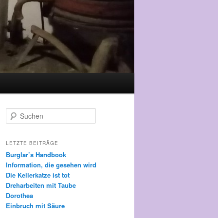
Suchen
LETZTE BEITRÄGE
Burglar’s Handbook
Information, die gesehen wird
Die Kellerkatze ist tot
Dreharbeiten mit Taube
Dorothea
Einbruch mit Säure