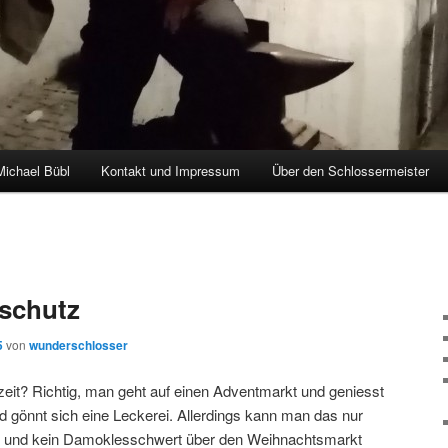
Michael Bübl
Kontakt und Impressum
Über den Schlossermeister
hseln
rschutz
5
von
wunderschlosser
it? Richtig, man geht auf einen Adventmarkt und geniesst
nd gönnt sich eine Leckerei. Allerdings kann man das nur
ist und kein Damoklesschwert über den Weihnachtsmarkt