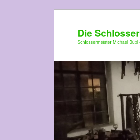
Die Schlosser
Schlossermeister Michael Bübl 