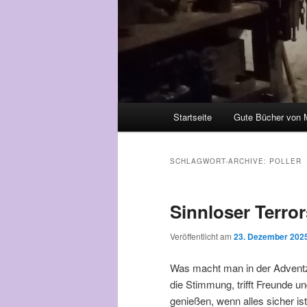
Hauptmenü
Startseite
Gute Bücher von 
Zum Inhalt wechseln
Zum sekundären Inhalt wec
SCHLAGWORT-ARCHIVE:
POLLER
Sinnloser Terro
Veröffentlicht am
23. Dezember 202
Was macht man in der Adventze
die Stimmung, trifft Freunde u
genießen, wenn alles sicher 