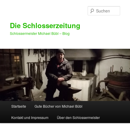
Such
Die Schlosserzeitung
Schlossermeister Michael Bübl – Blog
Hauptmenü
Startseite
Gute Bücher von Michael Bübl
Zum Inhalt wechseln
Zum sekundären Inhalt wechseln
Kontakt und Impressum
Über den Schlossermeister