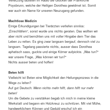
Verletzung läuteten im Radio die Glocken der Pfarrkirche
Poysbrunn, welche der Heiligen Dorothea gewidmet ist. Somit
war auch ein Name für unseren Neuzugang gefunden.
Machtlose Medizin
Einige Erkundigungen bei Tierärzten verliefen sinnlos:
„Einschläfern“, sonst wurde uns nichts geraten. Das wollten wir
aber nicht und bemühten uns mit voller Hingabe dem Tier das
Leben zu retten. Es ging zwar langsam bergauf, dennoch viel zu
langsam. Tagelang passierte nichts, ausser dass Dorothea
aphatisch sass, guckte und einige Körner aufpickte. „Was tun?“
war unsere Frage, „Was können wir tun?“
Nichts ausser beten und hoffen!
Beten hilft
Vielleicht ist Beten eine Möglichkeit den Heilungsprozess in die
Wege zu leiten?
Auf gut Deutsch:
Wenn nichts mehr hilft, dann hilft nur mehr
beten!
Um die Gebete zu verstärken begab ich mich in meine kleine
Werkstatt und begann ein Holzkreuz zu schnitzen. Mit viel Mühe,
handwerklichem Können und Geduld erschuf ich ein