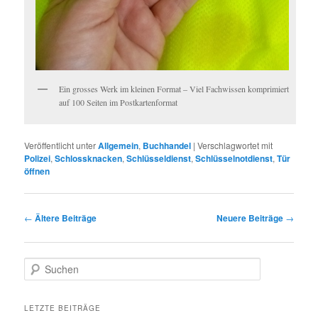
Ein grosses Werk im kleinen Format – Viel Fachwissen komprimiert
auf 100 Seiten im Postkartenformat
Veröffentlicht unter
Allgemein
,
Buchhandel
|
Verschlagwortet mit
Polizei
,
Schlossknacken
,
Schlüsseldienst
,
Schlüsselnotdienst
,
Tür
öffnen
Artikelnavigation
←
Ältere Beiträge
Neuere Beiträge
→
Suchen
LETZTE BEITRÄGE