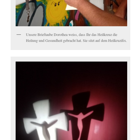
Unsere Brieftaube Dorothea weiss, dass Ihr das Heilkreuz die
Heilung und Gesundheit gebracht hat. Sie sitzt auf dem Heilkruzifix.