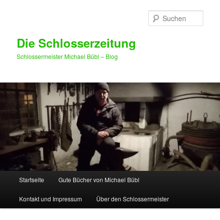
Such
Die Schlosserzeitung
Schlossermeister Michael Bübl – Blog
Hauptmenü
Startseite
Gute Bücher von Michael Bübl
Zum Inhalt wechseln
Zum sekundären Inhalt wechseln
Kontakt und Impressum
Über den Schlossermeister