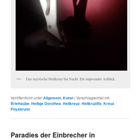
Das mystische Heilkreuz bei Nacht. Ein imposanter Anblick.
Veröffentlicht unter
Allgemein
,
Kunst
|
Verschlagwortet mit
Brieftaube
,
Heilige Dorothea
,
Heilkreuz
,
Heilkruzifix
,
Kreuz
,
Poysbrunn
Paradies der Einbrecher in