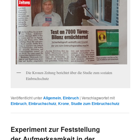
Die Kronen Zeitung berichtet über die Studie zum sozialen
Einbruchschutz
Veröffentlicht unter
Allgemein
,
Einbruch
|
Verschlagwortet mit
Einbruch
,
Einbruchschutz
,
Krone
,
Studie zum Einbruchschutz
Experiment zur Feststellung
der Aufmerksamkeit in der