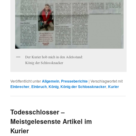
Der Kurier hob mich in den Adelsstand:
König der Schlossknacker
Veröffentlicht unter
Allgemein
,
Presseberichte
|
Verschlagwortet mit
Einbrecher
,
Einbruch
,
König
,
König der Schlossknacker
,
Kurier
Todesschlosser –
Meistgelesenste Artikel im
Kurier