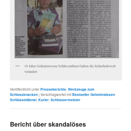
10 Jahre Geheimwissen Schlüsseldienst haben die Sicherheitswelt
verändert
Veröffentlicht unter
Presseberichte
,
Werkzeuge zum
Schlossknacken
|
Verschlagwortet mit
Bestseller Geheimwissen
Schlüsseldienst
,
Kurier
,
Schlossermeister
Bericht über skandalöses