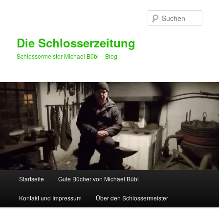
Such
Die Schlosserzeitung
Schlossermeister Michael Bübl – Blog
Hauptmenü
Startseite
Gute Bücher von Michael Bübl
Zum Inhalt wechseln
Zum sekundären Inhalt wechseln
Kontakt und Impressum
Über den Schlossermeister